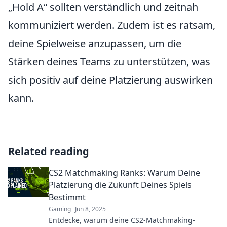
„Hold A“ sollten verständlich und zeitnah
kommuniziert werden. Zudem ist es ratsam,
deine Spielweise anzupassen, um die
Stärken deines Teams zu unterstützen, was
sich positiv auf deine Platzierung auswirken
kann.
Related reading
CS2 Matchmaking Ranks: Warum Deine
Platzierung die Zukunft Deines Spiels
Bestimmt
Gaming
Jun 8, 2025
Entdecke, warum deine CS2-Matchmaking-