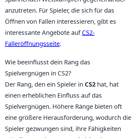
anzutreten. Für Spieler, die sich für das
Öffnen von Fallen interessieren, gibt es
interessante Angebote auf
CS2-
Falleröffnungsseite
.
Wie beeinflusst dein Rang das
Spielvergnügen in CS2?
Der Rang, den ein Spieler in
CS2
hat, hat
einen erheblichen Einfluss auf das
Spielvergnügen. Höhere Ränge bieten oft
eine größere Herausforderung, wodurch die
Spieler gezwungen sind, ihre Fähigkeiten