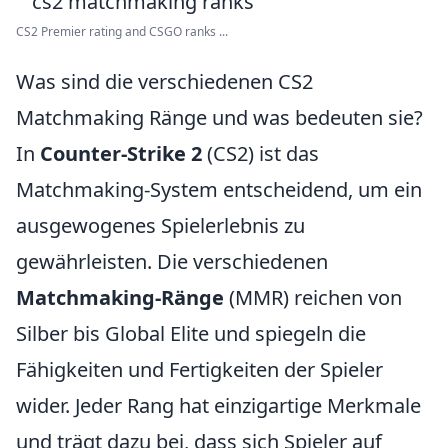
CS2 Premier rating and CSGO ranks ...
Was sind die verschiedenen CS2
Matchmaking Ränge und was bedeuten sie?
In
Counter-Strike 2
(CS2) ist das
Matchmaking-System entscheidend, um ein
ausgewogenes Spielerlebnis zu
gewährleisten. Die verschiedenen
Matchmaking-Ränge
(MMR) reichen von
Silber bis Global Elite und spiegeln die
Fähigkeiten und Fertigkeiten der Spieler
wider. Jeder Rang hat einzigartige Merkmale
und trägt dazu bei, dass sich Spieler auf