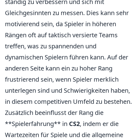
ständig zu verbessern und sich mit
Gleichgesinnten zu messen. Dies kann sehr
motivierend sein, da Spieler in höheren
Rängen oft auf taktisch versierte Teams
treffen, was zu spannenden und
dynamischen Spielern führen kann. Auf der
anderen Seite kann ein zu hoher Rang
frustrierend sein, wenn Spieler merklich
unterlegen sind und Schwierigkeiten haben,
in diesem competitiven Umfeld zu bestehen.
Zusätzlich beeinflusst der Rang die
**Spielerfahrung** in
CS2
, indem er die
Wartezeiten für Spiele und die allgemeine