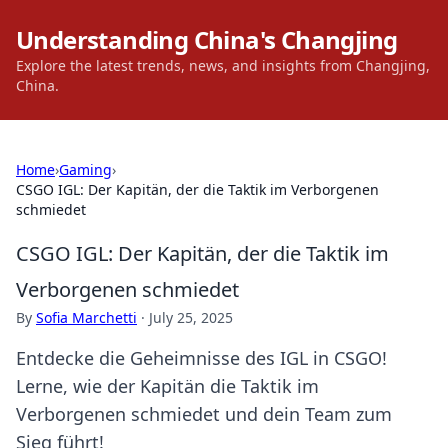
Understanding China's Changjing
Explore the latest trends, news, and insights from Changjing,
China.
Home
›
Gaming
›
CSGO IGL: Der Kapitän, der die Taktik im Verborgenen
schmiedet
CSGO IGL: Der Kapitän, der die Taktik im
Verborgenen schmiedet
By
Sofia Marchetti
·
July 25, 2025
Entdecke die Geheimnisse des IGL in CSGO!
Lerne, wie der Kapitän die Taktik im
Verborgenen schmiedet und dein Team zum
Sieg führt!