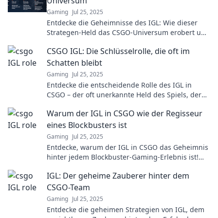
Universum
Gaming
Jul 25, 2025
Entdecke die Geheimnisse des IGL: Wie dieser
Strategen-Held das CSGO-Universum erobert und
dein Spiel auf das nächste Level hebt!
CSGO IGL: Die Schlüsselrolle, die oft im
Schatten bleibt
Gaming
Jul 25, 2025
Entdecke die entscheidende Rolle des IGL in
CSGO – der oft unerkannte Held des Spiels, der
den Unterschied zwischen Sieg und Niederlage
Warum der IGL in CSGO wie der Regisseur
macht!
eines Blockbusters ist
Gaming
Jul 25, 2025
Entdecke, warum der IGL in CSGO das Geheimnis
hinter jedem Blockbuster-Gaming-Erlebnis ist!
Spannende Einblicke, die du nicht verpassen
IGL: Der geheime Zauberer hinter dem
darfst!
CSGO-Team
Gaming
Jul 25, 2025
Entdecke die geheimen Strategien von IGL, dem