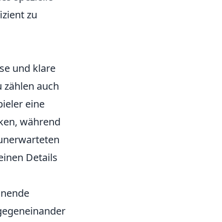
izient zu
ise und klare
u zählen auch
pieler eine
nken, während
 unerwarteten
einen Details
annende
 gegeneinander