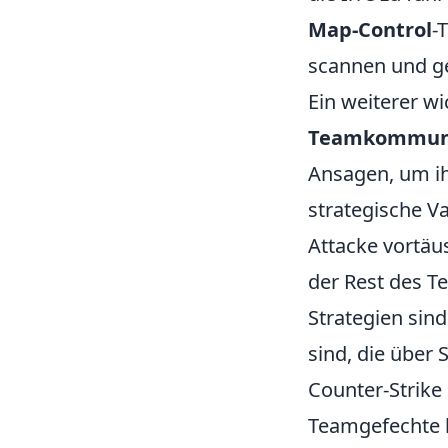
Map-Control
-
scannen und g
Ein weiterer wi
Teamkommuni
Ansagen, um ih
strategische V
Attacke vortäu
der Rest des T
Strategien sind
sind, die über 
Counter-Strike 
Teamgefechte b