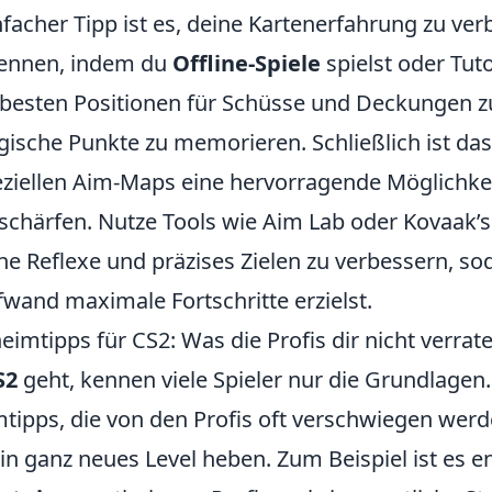
nfacher Tipp ist es, deine Kartenerfahrung zu ver
kennen, indem du
Offline-Spiele
spielst oder Tuto
e besten Positionen für Schüsse und Deckungen z
egische Punkte zu memorieren. Schließlich ist da
eziellen Aim-Maps eine hervorragende Möglichkei
 schärfen. Nutze Tools wie Aim Lab oder Kovaak’
ne Reflexe und präzises Zielen zu verbessern, so
and maximale Fortschritte erzielst.
imtipps für CS2: Was die Profis dir nicht verrat
S2
geht, kennen viele Spieler nur die Grundlagen
ipps, die von den Profis oft verschwiegen wer
ein ganz neues Level heben. Zum Beispiel ist es 