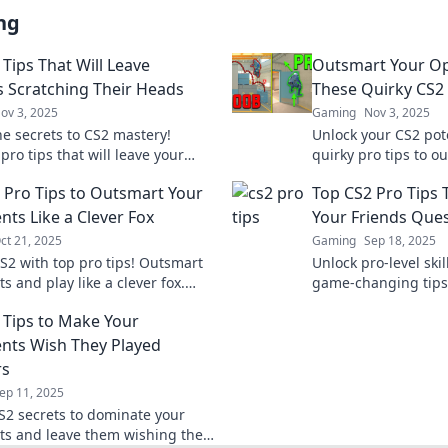
ng
Tips That Will Leave
Outsmart Your O
 Scratching Their Heads
These Quirky CS2 
ov 3, 2025
Gaming
Nov 3, 2025
he secrets to CS2 mastery!
Unlock your CS2 pote
pro tips that will leave your
quirky pro tips to o
baffled and elevate your
opponents and elev
 Pro Tips to Outsmart Your
Top CS2 Pro Tips 
. Don't miss out!
next level.
ts Like a Clever Fox
Your Friends Ques
ct 21, 2025
Gaming
Sep 18, 2025
S2 with top pro tips! Outsmart
Unlock pro-level skil
 and play like a clever fox.
game-changing tips 
 elevate your game and dominate
friends questioning 
 Tips to Make Your
etition!
ts Wish They Played
rs
ep 11, 2025
S2 secrets to dominate your
s and leave them wishing they