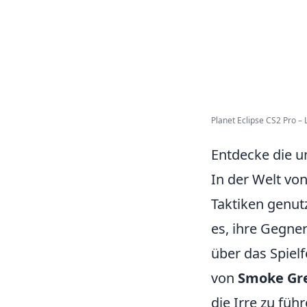
Planet Eclipse CS2 Pro – L
Entdecke die u
In der Welt vo
Taktiken genutz
es, ihre Gegne
über das Spiel
von
Smoke Gr
die Irre zu füh