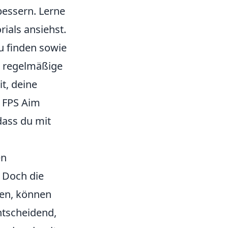
bessern. Lerne
rials ansiehst.
u finden sowie
s regelmäßige
t, deine
s FPS Aim
dass du mit
en
. Doch die
den, können
entscheidend,