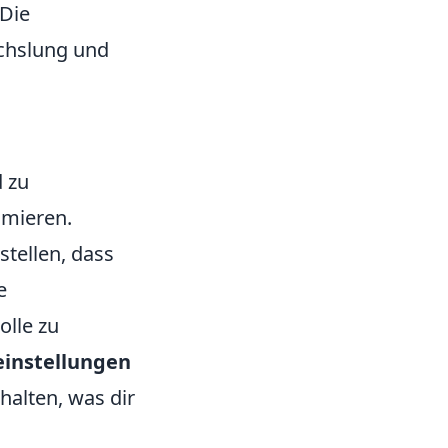
 Die
chslung und
 zu
imieren.
stellen, dass
e
olle zu
einstellungen
rhalten, was dir