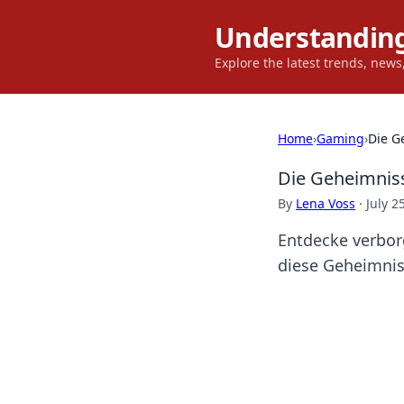
Understanding
Explore the latest trends, new
Home
›
Gaming
›
Die G
Die Geheimniss
By
Lena Voss
·
July 2
Entdecke verborg
diese Geheimnis