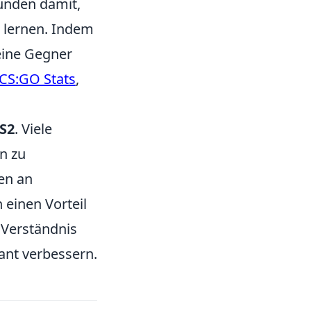
tunden damit,
 lernen. Indem
eine Gegner
CS:GO Stats
,
S2
. Viele
en zu
en an
 einen Vorteil
Verständnis
kant verbessern.