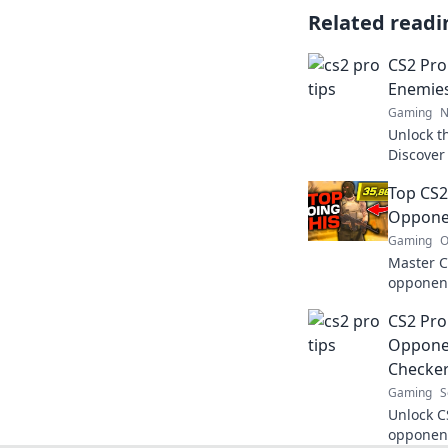
Related readi
CS2 Pro 
Enemies
Gaming
N
Unlock t
Discover 
enemies 
Top CS2
gameplay
Opponen
Gaming
O
Master C
opponents
Click to
CS2 Pro
the comp
Opponen
Checke
Gaming
S
Unlock C
opponent