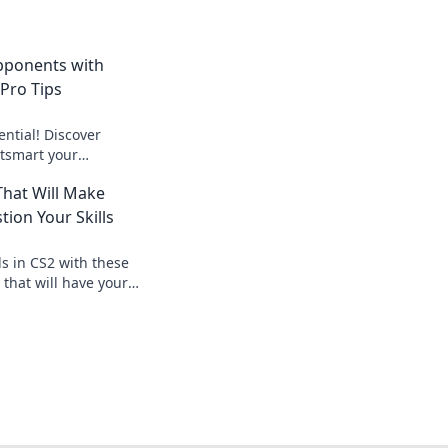
pponents with
Pro Tips
ntial! Discover
utsmart your
ate your game to the
That Will Make
tion Your Skills
ls in CS2 with these
that will have your
your expertise!