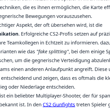
Techniken, die es ihnen ermöglichen, die Karte eff
egnerische Bewegungen vorauszusehen.
chtiger Aspekt, der oft übersehen wird, ist die
kation
. Erfolgreiche CS2-Profis setzen auf präz
re Teamkollegen in Echtzeit zu informieren. daz
arianten wie das
"fake splitting"
, bei dem einige S
schen, um die gegnerische Verteidigung abzule
eams einen anderen Anlaufpunkt angreift. Diese
 entscheidend und zeigen, dass es oftmals die kl
Sieg oder Niederlage entscheiden.
ist ein beliebter Multiplayer-Shooter, der für sp
ekannt ist. In den
CS2 Gunfights
treten Spieler