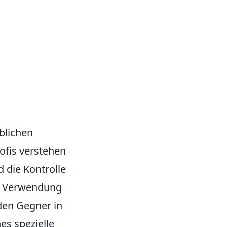
üblichen
rofis verstehen
 die Kontrolle
ie Verwendung
 den Gegner in
es spezielle