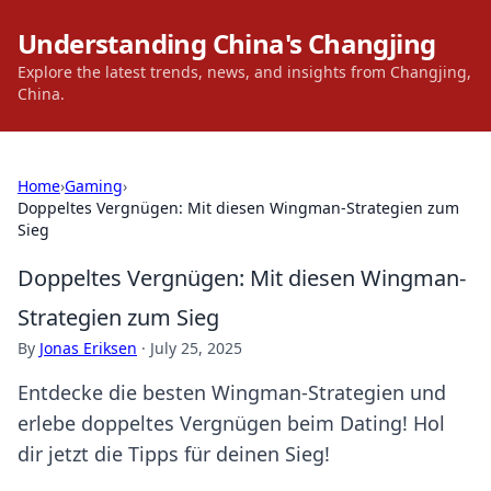
Understanding China's Changjing
Explore the latest trends, news, and insights from Changjing,
China.
Home
›
Gaming
›
Doppeltes Vergnügen: Mit diesen Wingman-Strategien zum
Sieg
Doppeltes Vergnügen: Mit diesen Wingman-
Strategien zum Sieg
By
Jonas Eriksen
·
July 25, 2025
Entdecke die besten Wingman-Strategien und
erlebe doppeltes Vergnügen beim Dating! Hol
dir jetzt die Tipps für deinen Sieg!