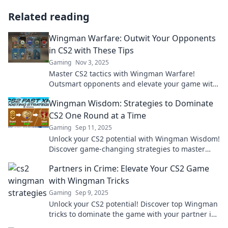
Related reading
Wingman Warfare: Outwit Your Opponents
in CS2 with These Tips
Gaming
Nov 3, 2025
Master CS2 tactics with Wingman Warfare!
Outsmart opponents and elevate your game with
these unbeatable tips. Click to dominate!
Wingman Wisdom: Strategies to Dominate
CS2 One Round at a Time
Gaming
Sep 11, 2025
Unlock your CS2 potential with Wingman Wisdom!
Discover game-changing strategies to master
every round and dominate the competition.
Partners in Crime: Elevate Your CS2 Game
with Wingman Tricks
Gaming
Sep 9, 2025
Unlock your CS2 potential! Discover top Wingman
tricks to dominate the game with your partner in
crime. Level up your gameplay now!