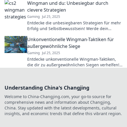
Wingman und du: Unbesiegbar durch
clevere Strategien
Gaming
Jul 25, 2025
Entdecke die unbesiegbaren Strategien für mehr
Erfolg und Selbstbewusstsein! Werde dein
eigener Wingman und erobere jede
Unkonventionelle Wingman-Taktiken für
Herausforderung!
außergewöhnliche Siege
Gaming
Jul 25, 2025
Entdecke unkonventionelle Wingman-Taktiken,
die dir zu außergewöhnlichen Siegen verhelfen!
Lass deine Konkurrenz hinter dir!
Understanding China's Changjing
Welcome to China-Changjing.com, your go-to source for
comprehensive news and information about Changjing,
China. Stay updated with the latest developments, cultural
insights, and economic trends that define this vibrant region.