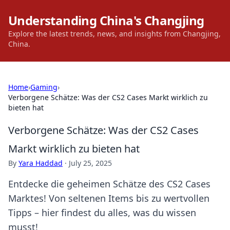
Understanding China's Changjing
Explore the latest trends, news, and insights from Changjing,
China.
Home
›
Gaming
›
Verborgene Schätze: Was der CS2 Cases Markt wirklich zu
bieten hat
Verborgene Schätze: Was der CS2 Cases
Markt wirklich zu bieten hat
By
Yara Haddad
·
July 25, 2025
Entdecke die geheimen Schätze des CS2 Cases
Marktes! Von seltenen Items bis zu wertvollen
Tipps – hier findest du alles, was du wissen
musst!