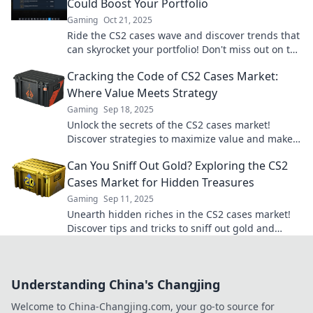
Could Boost Your Portfolio
Gaming
Oct 21, 2025
Ride the CS2 cases wave and discover trends that
can skyrocket your portfolio! Don't miss out on the
next big investment opportunity!
Cracking the Code of CS2 Cases Market:
Where Value Meets Strategy
Gaming
Sep 18, 2025
Unlock the secrets of the CS2 cases market!
Discover strategies to maximize value and make
smarter trading decisions today!
Can You Sniff Out Gold? Exploring the CS2
Cases Market for Hidden Treasures
Gaming
Sep 11, 2025
Unearth hidden riches in the CS2 cases market!
Discover tips and tricks to sniff out gold and
maximize your gaming treasure hunts.
Understanding China's Changjing
Welcome to China-Changjing.com, your go-to source for