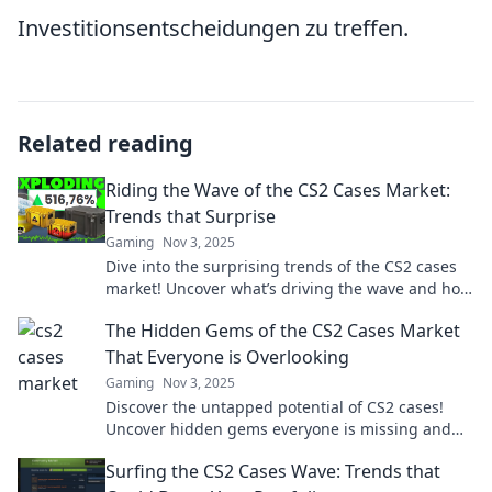
Investitionsentscheidungen zu treffen.
Related reading
Riding the Wave of the CS2 Cases Market:
Trends that Surprise
Gaming
Nov 3, 2025
Dive into the surprising trends of the CS2 cases
market! Uncover what’s driving the wave and how
to ride it to your advantage.
The Hidden Gems of the CS2 Cases Market
That Everyone is Overlooking
Gaming
Nov 3, 2025
Discover the untapped potential of CS2 cases!
Uncover hidden gems everyone is missing and
boost your collection today!
Surfing the CS2 Cases Wave: Trends that