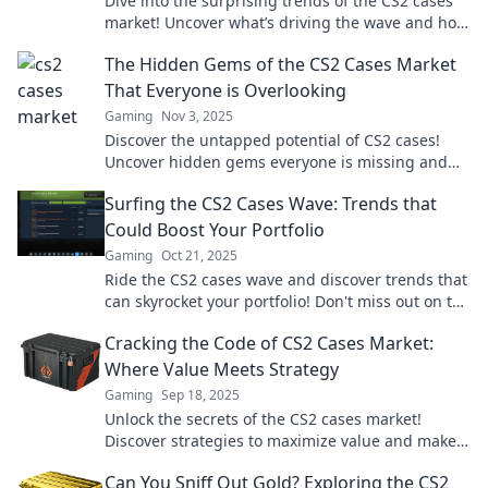
Dive into the surprising trends of the CS2 cases
market! Uncover what’s driving the wave and how
to ride it to your advantage.
The Hidden Gems of the CS2 Cases Market
That Everyone is Overlooking
Gaming
Nov 3, 2025
Discover the untapped potential of CS2 cases!
Uncover hidden gems everyone is missing and
boost your collection today!
Surfing the CS2 Cases Wave: Trends that
Could Boost Your Portfolio
Gaming
Oct 21, 2025
Ride the CS2 cases wave and discover trends that
can skyrocket your portfolio! Don't miss out on the
next big investment opportunity!
Cracking the Code of CS2 Cases Market:
Where Value Meets Strategy
Gaming
Sep 18, 2025
Unlock the secrets of the CS2 cases market!
Discover strategies to maximize value and make
smarter trading decisions today!
Can You Sniff Out Gold? Exploring the CS2