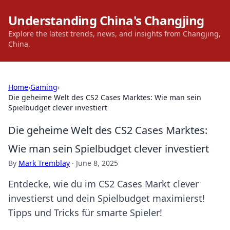
Understanding China's Changjing
Explore the latest trends, news, and insights from Changjing,
China.
Home
›
Gaming
›
Die geheime Welt des CS2 Cases Marktes: Wie man sein
Spielbudget clever investiert
Die geheime Welt des CS2 Cases Marktes:
Wie man sein Spielbudget clever investiert
By
Mark Tremblay
·
June 8, 2025
Entdecke, wie du im CS2 Cases Markt clever
investierst und dein Spielbudget maximierst!
Tipps und Tricks für smarte Spieler!