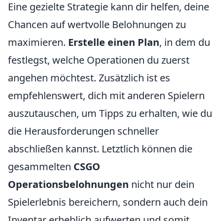
Eine gezielte Strategie kann dir helfen, deine
Chancen auf wertvolle Belohnungen zu
maximieren.
Erstelle einen Plan
, in dem du
festlegst, welche Operationen du zuerst
angehen möchtest. Zusätzlich ist es
empfehlenswert, dich mit anderen Spielern
auszutauschen, um Tipps zu erhalten, wie du
die Herausforderungen schneller
abschließen kannst. Letztlich können die
gesammelten
CSGO
Operationsbelohnungen
nicht nur dein
Spielerlebnis bereichern, sondern auch dein
Inventar erheblich aufwerten und somit