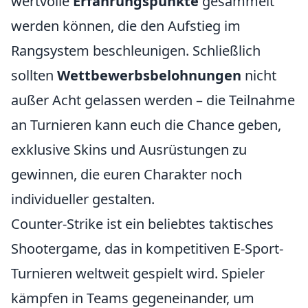
wertvolle
Erfahrungspunkte
gesammelt
werden können, die den Aufstieg im
Rangsystem beschleunigen. Schließlich
sollten
Wettbewerbsbelohnungen
nicht
außer Acht gelassen werden – die Teilnahme
an Turnieren kann euch die Chance geben,
exklusive Skins und Ausrüstungen zu
gewinnen, die euren Charakter noch
individueller gestalten.
Counter-Strike ist ein beliebtes taktisches
Shootergame, das in kompetitiven E-Sport-
Turnieren weltweit gespielt wird. Spieler
kämpfen in Teams gegeneinander, um