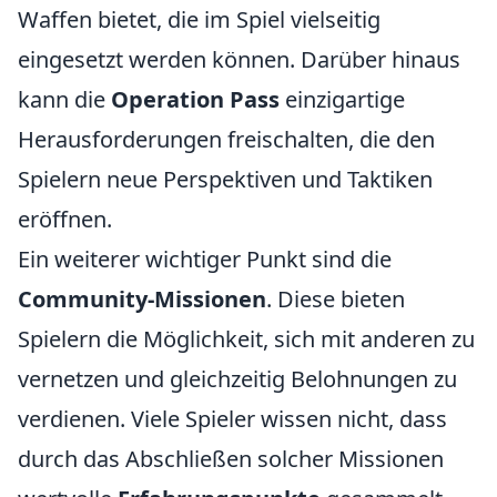
Waffen bietet, die im Spiel vielseitig
eingesetzt werden können. Darüber hinaus
kann die
Operation Pass
einzigartige
Herausforderungen freischalten, die den
Spielern neue Perspektiven und Taktiken
eröffnen.
Ein weiterer wichtiger Punkt sind die
Community-Missionen
. Diese bieten
Spielern die Möglichkeit, sich mit anderen zu
vernetzen und gleichzeitig Belohnungen zu
verdienen. Viele Spieler wissen nicht, dass
durch das Abschließen solcher Missionen