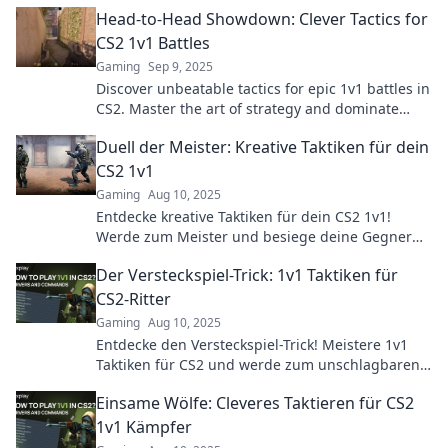
Head-to-Head Showdown: Clever Tactics for
CS2 1v1 Battles
Gaming
Sep 9, 2025
Discover unbeatable tactics for epic 1v1 battles in
CS2. Master the art of strategy and dominate
your opponents with our expert tips!
Duell der Meister: Kreative Taktiken für dein
CS2 1v1
Gaming
Aug 10, 2025
Entdecke kreative Taktiken für dein CS2 1v1!
Werde zum Meister und besiege deine Gegner
mit strategischem Gameplay. Tipps, die Winning-
Der Versteckspiel-Trick: 1v1 Taktiken für
Edge geben!
CS2-Ritter
Gaming
Aug 10, 2025
Entdecke den Versteckspiel-Trick! Meistere 1v1
Taktiken für CS2 und werde zum unschlagbaren
Ritter. Jetzt klicken und gewinnen!
Einsame Wölfe: Cleveres Taktieren für CS2
1v1 Kämpfer