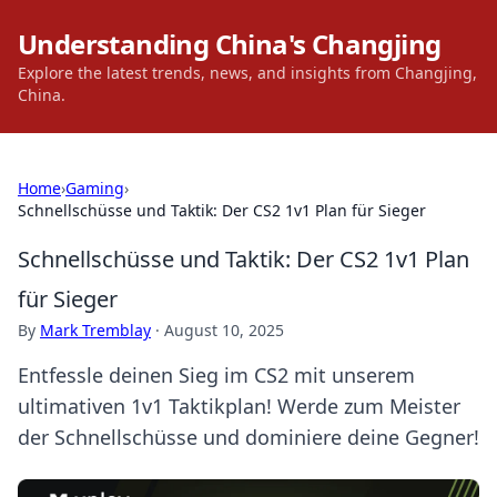
Understanding China's Changjing
Explore the latest trends, news, and insights from Changjing,
China.
Home
›
Gaming
›
Schnellschüsse und Taktik: Der CS2 1v1 Plan für Sieger
Schnellschüsse und Taktik: Der CS2 1v1 Plan
für Sieger
By
Mark Tremblay
·
August 10, 2025
Entfessle deinen Sieg im CS2 mit unserem
ultimativen 1v1 Taktikplan! Werde zum Meister
der Schnellschüsse und dominiere deine Gegner!