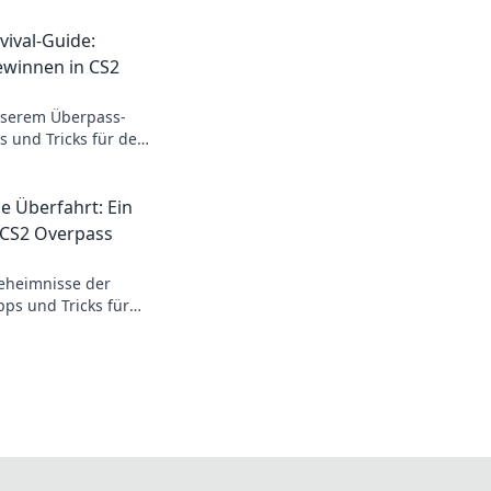
ival-Guide:
winnen in CS2
nserem Überpass-
s und Tricks für den
 im Spiel!
e Überfahrt: Ein
f CS2 Overpass
Geheimnisse der
pps und Tricks für
play-Überblick auf