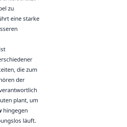
bel zu
ührt eine starke
esseren
ist
verschiedener
keiten, die zum
ehören der
 verantwortlich
uten plant, um
w
hingegen
bungslos läuft.