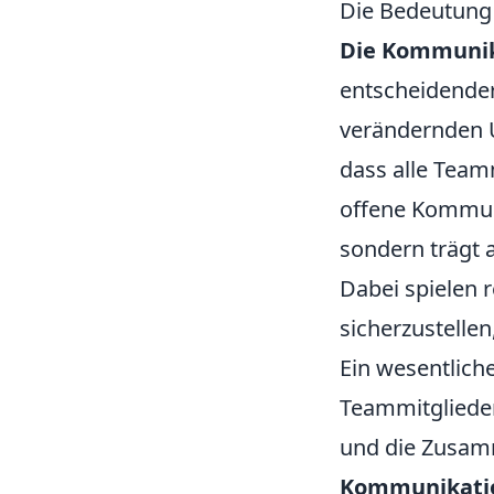
Die Bedeutung
Die Kommunik
entscheidender 
verändernden Um
dass alle Team
offene Kommuni
sondern trägt 
Dabei spielen 
sicherzustellen
Ein wesentlich
Teammitglieder
und die Zusam
Kommunikatio