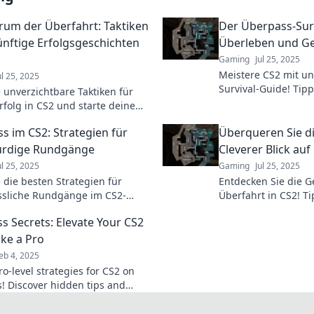
rum der Überfahrt: Taktiken
Der Überpass-Surv
ünftige Erfolgsgeschichten
Überleben und Ge
Gaming
Jul 25, 2025
Meistere CS2 mit u
ul 25, 2025
Survival-Guide! Tipp
 unverzichtbare Taktiken für
entscheidenden Sieg
rfolg in CS2 und starte deine
rfolgsgeschichte jetzt!
s im CS2: Strategien für
Überqueren Sie di
rdige Rundgänge
Cleverer Blick au
ul 25, 2025
Gaming
Jul 25, 2025
 die besten Strategien für
Entdecken Sie die 
sliche Rundgänge im CS2-
Überfahrt in CS2! Ti
. Verbessere dein Gameplay
den perfekten Game
s Secrets: Elevate Your CS2
ndrucke deine Freunde!
der besten Karte!
ke a Pro
eb 4, 2025
o-level strategies for CS2 on
! Discover hidden tips and
o elevate your gameplay and
 the competition.