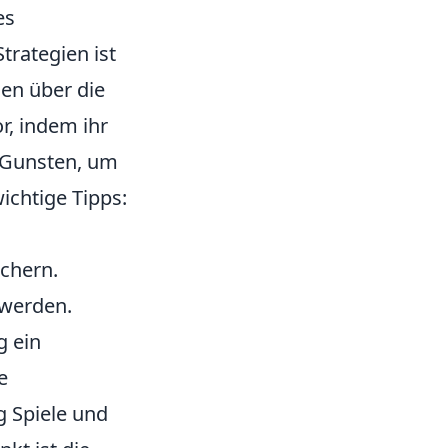
es
trategien ist
en über die
r, indem ihr
 Gunsten, um
wichtige Tipps:
chern.
 werden.
g ein
e
g Spiele und