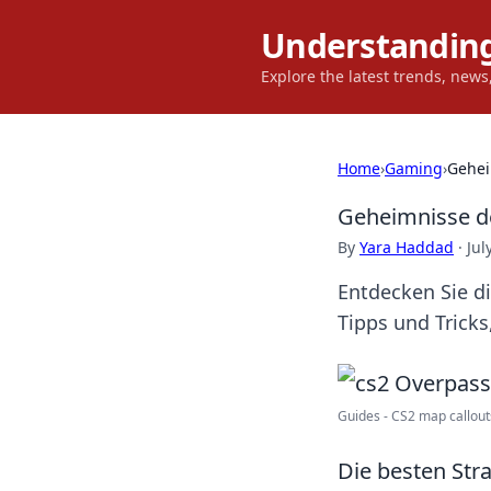
Understanding
Explore the latest trends, new
Home
›
Gaming
›
Gehei
Geheimnisse de
By
Yara Haddad
·
Jul
Entdecken Sie di
Tipps und Tricks
Guides - CS2 map callout
Die besten Stra