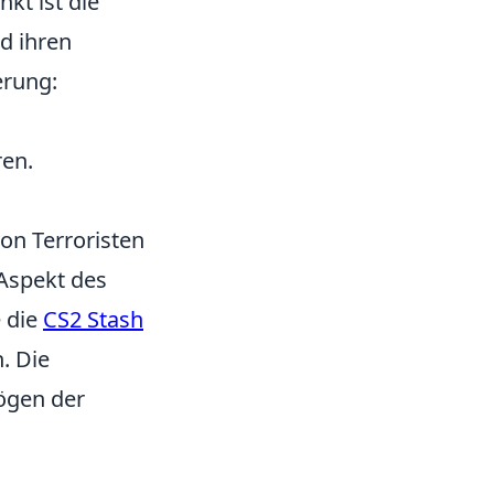
kt ist die
d ihren
erung:
ren.
von Terroristen
 Aspekt des
e die
CS2 Stash
n. Die
ögen der