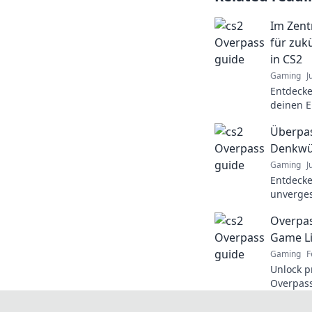
Im Zent
für zuk
in CS2
Gaming
J
Entdecke
deinen E
eigene E
Überpas
Denkwü
Gaming
J
Entdecke
unverges
Überpass
Overpas
und beei
Game Li
Gaming
F
Unlock pr
Overpass
tricks t
dominate