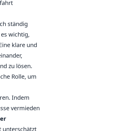
fahrt
ich ständig
 es wichtig,
Eine klare und
inander,
nd zu lösen.
che Rolle, um
ören. Indem
isse vermieden
er
 unterschätzt