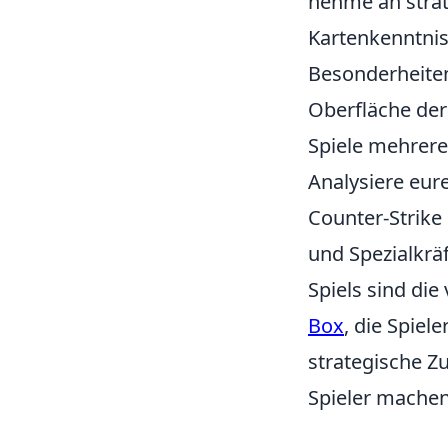
nehme an strate
Kartenkenntnis
Besonderheiten
Oberfläche der
Spiele mehrere
Analysiere eure
Counter-Strike 
und Spezialkrä
Spiels sind di
Box
, die Spiel
strategische 
Spieler machen