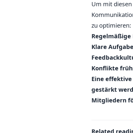
Um mit diesen
Kommunikation 
zu optimieren:
Regelmäßige 
Klare Aufgab
Feedbackkult
Konflikte frü
Eine effektiv
gestärkt wer
Mitgliedern f
Related readi