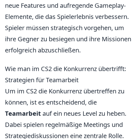
neue Features und aufregende Gameplay-
Elemente, die das Spielerlebnis verbessern.
Spieler müssen strategisch vorgehen, um
ihre Gegner zu besiegen und ihre Missionen
erfolgreich abzuschließen.
Wie man im CS2 die Konkurrenz übertrifft:
Strategien für Teamarbeit
Um im CS2 die Konkurrenz übertreffen zu
können, ist es entscheidend, die
Teamarbeit
auf ein neues Level zu heben.
Dabei spielen regelmäßige Meetings und
Strategiediskussionen eine zentrale Rolle.