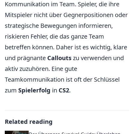
Kommunikation im Team. Spieler, die ihre
Mitspieler nicht über Gegnerpositionen oder
strategische Bewegungen informieren,
riskieren Fehler, die das ganze Team
betreffen können. Daher ist es wichtig, klare
und prägnante
Callouts
zu verwenden und
aktiv zuzuhören. Eine gute
Teamkommunikation ist oft der Schlüssel
zum
Spielerfolg
in
CS2
.
Related reading