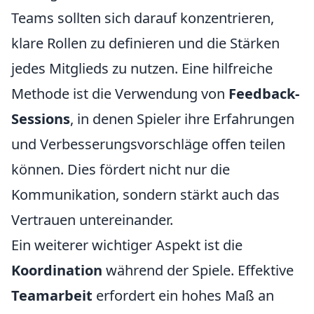
Teams sollten sich darauf konzentrieren,
klare Rollen zu definieren und die Stärken
jedes Mitglieds zu nutzen. Eine hilfreiche
Methode ist die Verwendung von
Feedback-
Sessions
, in denen Spieler ihre Erfahrungen
und Verbesserungsvorschläge offen teilen
können. Dies fördert nicht nur die
Kommunikation, sondern stärkt auch das
Vertrauen untereinander.
Ein weiterer wichtiger Aspekt ist die
Koordination
während der Spiele. Effektive
Teamarbeit
erfordert ein hohes Maß an